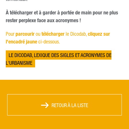
À télécharger et à garder à portée de main pour ne plus
rester perplexe face aux acronymes !
Pour
parcourir
ou
télécharger
le Dicodab,
cliquez sur
l'encadré jaune
ci-dessous.
LE DICODAB, LEXIQUE DES SIGLES ET ACRONYMES DE
L'URBANISME
RETOUR À LA LISTE