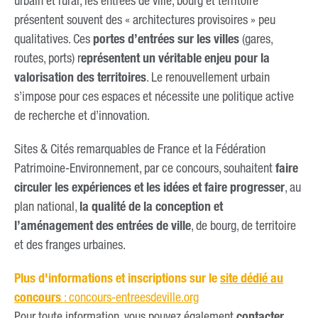
urbain et rural, les entrées de ville, bourg et territoire
présentent souvent des « architectures provisoires » peu
qualitatives. Ces
portes d’entrées sur les villes
(gares,
routes, ports) r
eprésentent un véritable enjeu pour la
valorisation des territoires
. Le renouvellement urbain
s’impose pour ces espaces et nécessite une politique active
de recherche et d’innovation.
Sites & Cités remarquables de France et la Fédération
Patrimoine-Environnement, par ce concours, souhaitent
faire
circuler les expériences et les idées et faire progresser
, au
plan national,
la qualité de la conception et
l’aménagement des entrées de ville
, de bourg, de territoire
et des franges urbaines.
Plus d'informations et inscriptions sur le
site dédié au
concours
: concours-entreesdeville.org
Pour toute information, vous pouvez également
contacter