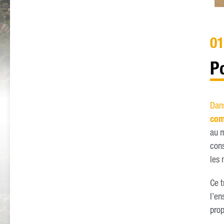
01
P
Dans
co
au m
cons
les
Ce t
l’en
prop