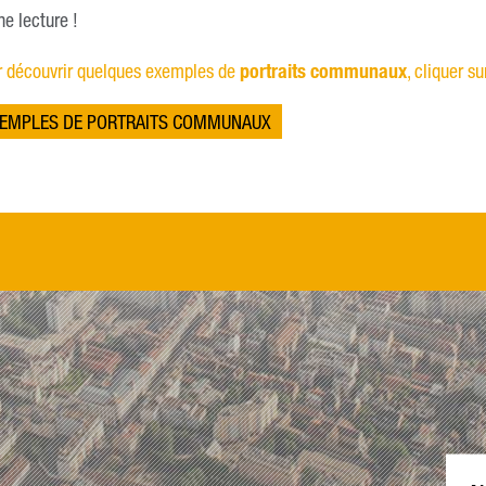
e lecture !
r découvrir quelques exemples de
portraits communaux
, cliquer s
EMPLES DE PORTRAITS COMMUNAUX