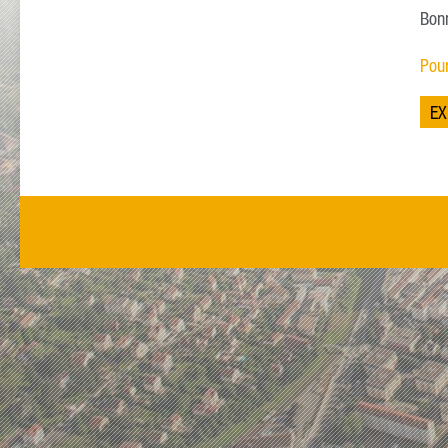
Bonn
Pou
EX