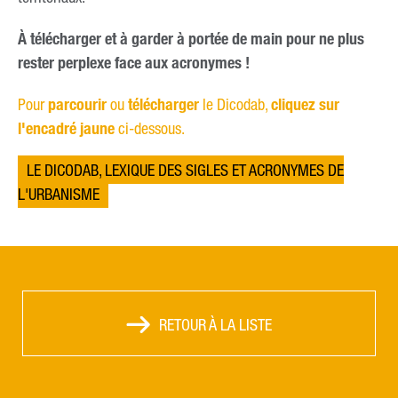
À télécharger et à garder à portée de main pour ne plus
rester perplexe face aux acronymes !
Pour
parcourir
ou
télécharger
le Dicodab,
cliquez sur
l'encadré jaune
ci-dessous.
LE DICODAB, LEXIQUE DES SIGLES ET ACRONYMES DE
L'URBANISME
RETOUR À LA LISTE