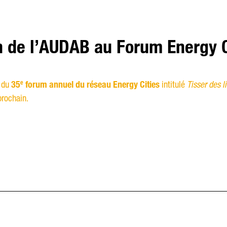
n de l’AUDAB au Forum Energy C
e
s du
35
forum annuel du réseau Energy Cities
intitulé
Tisser des l
rochain.